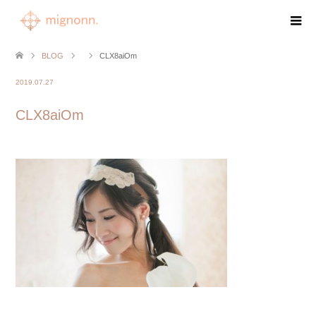
BLOG
CLX8aiOm
2019.07.27
CLX8aiOm