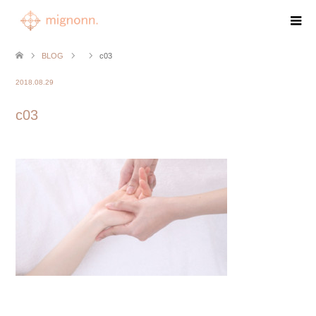
BLOG
c03
2018.08.29
c03