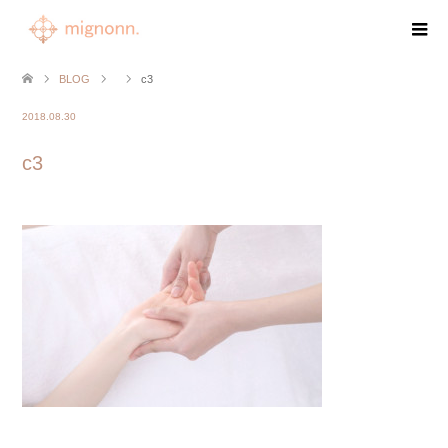
BLOG
c3
2018.08.30
c3