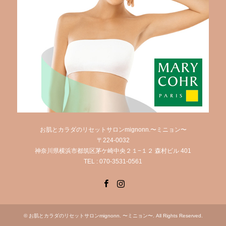
お肌とカラダのリセットサロンmignonn.〜ミニョン〜
〒224-0032
神奈川県横浜市都筑区茅ケ崎中央２１−１２ 森村ビル 401
TEL : 070-3531-0561
Facebook
Instagram
©
お肌とカラダのリセットサロンmignonn. 〜ミニョン〜
. All Rights Reserved.