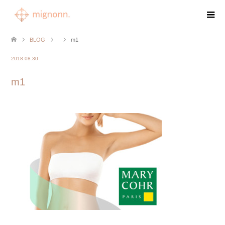
BLOG
m1
2018.08.30
m1